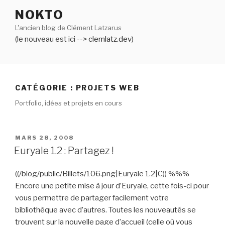
Aller
NOKTO
au
L'ancien blog de Clément Latzarus
contenu
(le nouveau est ici -->
clemlatz.dev
)
principal
CATÉGORIE :
PROJETS WEB
Portfolio, idées et projets en cours
PUBLIÉ
MARS 28, 2008
LE
Euryale 1.2 : Partagez !
((/blog/public/Billets/106.png|Euryale 1.2|C)) %%%
Encore une petite mise à jour d’Euryale, cette fois-ci pour
vous permettre de partager facilement votre
bibliothèque avec d’autres. Toutes les nouveautés se
trouvent sur la nouvelle page d’accueil (celle où vous