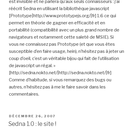
est invisible et ne parlera qu’aux seuls connaisseurs : j’ai
réécrit Sedna en utilisant la bibliothèque javascript
[Prototype|http://www.prototypejs.org/|fr] 1.6 ce qui
permet en théorie de gagner en efficacité et en
portabilité (compatibilité avec un plus grand nombre de
navigateurs et notamment cette saleté de MSIE). Si
vous ne connaissez pas Prototype (et que vous êtes
susceptible d’en faire usage, hein), n’hésitez pas à jeter un
coup d’oeil, c’est un véritable bijou qui fait de l’utilisation
de javascript un régal. »
[http://sedna.nokto.net/|http://sedna.nokto.net/|fr]
Comme d’habitude, si vous remarquez des bugs ou
autres, n’hésitez pas à me le faire savoir dans les
commentaires.
PUBLIÉ
DÉCEMBRE 26, 2007
LE
Sedna 1.0 : le site !