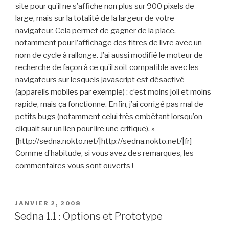
site pour qu’il ne s’affiche non plus sur 900 pixels de
large, mais sur la totalité de la largeur de votre
navigateur. Cela permet de gagner de la place,
notamment pour l’affichage des titres de livre avec un
nom de cycle à rallonge. J’ai aussi modifié le moteur de
recherche de façon à ce qu’il soit compatible avec les
navigateurs sur lesquels javascript est désactivé
(appareils mobiles par exemple) : c’est moins joli et moins
rapide, mais ça fonctionne. Enfin, j’ai corrigé pas mal de
petits bugs (notamment celui très embêtant lorsqu’on
cliquait sur un lien pour lire une critique). »
[http://sedna.nokto.net/|http://sedna.nokto.net/|fr]
Comme d’habitude, si vous avez des remarques, les
commentaires vous sont ouverts !
PUBLIÉ
JANVIER 2, 2008
LE
Sedna 1.1 : Options et Prototype