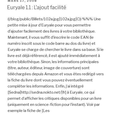
PUBLIÉ
MARS 17, 2008
LE
Euryale 1.1 : L’ajout facilité
((/blog/public/Billets/102a.jpg|102a.jpg|C)) %%% Une
petite mise à jour d’Euryale pour vous permettre
d’ajouter facilement des livres à votre bibliothèque.
Maintenant, il vous suffit d’inscrire le code EAN (le
numéro inscrit sous le code barre au dos du livre) et
Euryale se charge de chercher le livre dans sa base. Si le
livre est déjà référencé, il est ajouté immédiatement à
votre bibliothèque. Sinon, les informations principales
(titre, auteur, éditeur, image de couverture) sont
téléchargées depuis Amazon et vous êtes redirigé vers
la fiche du livre dont vous pouvez éventuellement
compléter les informations. Enfin, j’ai intégré
[Sedna|http://sedna.nokto.net/|fr] à Euryale, ce qui
permet d’afficher les critiques disponibles pour un livre
(uniquement en science-fiction pour l’instant). Voir par
exemple la fiche de [Les