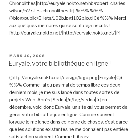
Chronolithes|http://euryale.nokto.net/nb/robert-charles-
wilson/527-les-chronolithes|fr]. %%% %%%
((/blog/public/Billets/102b.jpg|102b.jpg|C)) %%% Merci
aux quelques membres qui se sont déjà inscrits !
[http://euryale.nokto.net/|http://euryale.nokto.net/|fr]
PUBLIÉ
MARS 10, 2008
LE
Euryale, votre bibliothèque en ligne !
((http://euryale.nokto.net/design/logo.png|Euryale|C))
%%% Comme j’ai eu pas mal de temps libre ces deux
derniers mois, je me suis lancé dans toutes sortes de
projets Web. Après [Sedna|/n/tag/sedna|fr] en
décembre, voici donc Euryale, un site qui vous permet de
gérer votre bibliothèque en ligne. Comme souvent
lorsque je me lance dans ce genre de choses, c’est parce
que les solutions existantes ne me donnaient pas entière
satisfaction vraiment. Comme [Library