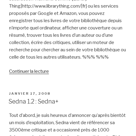
Thing|http://www.librarything.com/|fr] ou les services
proposés par Google et Amazon, vous pouvez
enregistrer tous les livres de votre bibliothèque depuis
n’importe quel ordinateur, afficher une couverture ou un
résumé, trouver tous les livres d’un auteur ou d’une
collection, écrire des critiques, utiliser un moteur de
recherche pour chercher au sein de votre bibliothèque ou
celle de tous les autres utilisateurs. %%% %%%
de
Continuer la lecture
« Euryale,
votre
bibliothèque
PUBLIÉ
JANVIER 17, 2008
LE
en
Sedna 1.2 : Sedna+
ligne
! »
Tout d’abord, je suis heureux d’annoncer qu’après bientôt
un mois d’exploitation, Sedna vient de référencer sa
3500ème critique et a occasionné près de 1000