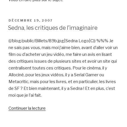
PUBLIÉ
DÉCEMBRE 19, 2007
LE
Sedna, les critiques de l’imaginaire
((/blog/public/Billets/89b.jpg|Sedna Logo|C)) %%% Je
ne sais pas vous, mais moi j’aime bien, avant d’aller voir un
film ou d’acheter un jeu vidéo, me faire un avis en lisant
des critiques issues de plusieurs sites et avoir un site qui
centralisent toutes ces critiques. Pour le cinéma, il y
Allociné, pour les jeux vidéos, il y a Serial Gamer ou
Metacritic, mais pour les livres, et en particulier, les livres
de SF ? Et bien maintenant, il y a Sedna ! Et en plus, c’est
moi que je l’ai fait.
de
Continuer la lecture
« Sedna,
les