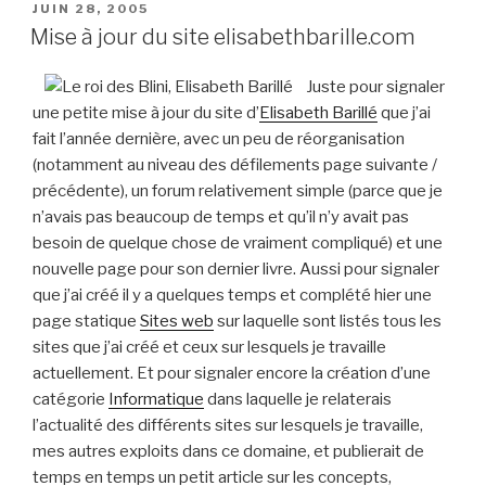
critiques
PUBLIÉ
JUIN 28, 2005
LE
de
Mise à jour du site elisabethbarille.com
l’imaginaire »
Juste pour signaler
une petite mise à jour du site d’
Elisabeth Barillé
que j’ai
fait l’année dernière, avec un peu de réorganisation
(notamment au niveau des défilements page suivante /
précédente), un forum relativement simple (parce que je
n’avais pas beaucoup de temps et qu’il n’y avait pas
besoin de quelque chose de vraiment compliqué) et une
nouvelle page pour son dernier livre. Aussi pour signaler
que j’ai créé il y a quelques temps et complété hier une
page statique
Sites web
sur laquelle sont listés tous les
sites que j’ai créé et ceux sur lesquels je travaille
actuellement. Et pour signaler encore la création d’une
catégorie
Informatique
dans laquelle je relaterais
l’actualité des différents sites sur lesquels je travaille,
mes autres exploits dans ce domaine, et publierait de
temps en temps un petit article sur les concepts,