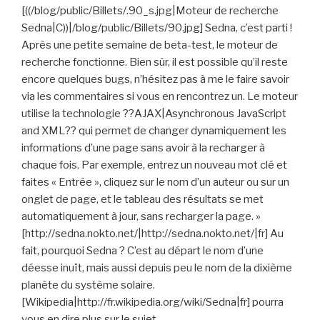
[((/blog/public/Billets/.90_s.jpg|Moteur de recherche
Sedna|C))|/blog/public/Billets/90.jpg] Sedna, c’est parti !
Après une petite semaine de beta-test, le moteur de
recherche fonctionne. Bien sûr, il est possible qu’il reste
encore quelques bugs, n’hésitez pas à me le faire savoir
via les commentaires si vous en rencontrez un. Le moteur
utilise la technologie ??AJAX|Asynchronous JavaScript
and XML?? qui permet de changer dynamiquement les
informations d’une page sans avoir à la recharger à
chaque fois. Par exemple, entrez un nouveau mot clé et
faites « Entrée », cliquez sur le nom d’un auteur ou sur un
onglet de page, et le tableau des résultats se met
automatiquement à jour, sans recharger la page. »
[http://sedna.nokto.net/|http://sedna.nokto.net/|fr] Au
fait, pourquoi Sedna ? C’est au départ le nom d’une
déesse inuït, mais aussi depuis peu le nom de la dixième
planète du système solaire.
[Wikipedia|http://fr.wikipedia.org/wiki/Sedna|fr] pourra
vous en dire plus sur le sujet.