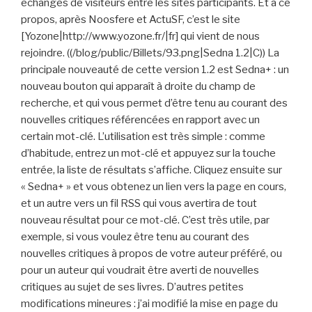
échanges de visiteurs entre les sites participants. Et à ce
propos, après Noosfere et ActuSF, c’est le site
[Yozone|http://www.yozone.fr/|fr] qui vient de nous
rejoindre. ((/blog/public/Billets/93.png|Sedna 1.2|C)) La
principale nouveauté de cette version 1.2 est Sedna+ : un
nouveau bouton qui apparaît à droite du champ de
recherche, et qui vous permet d’être tenu au courant des
nouvelles critiques référencées en rapport avec un
certain mot-clé. L’utilisation est très simple : comme
d’habitude, entrez un mot-clé et appuyez sur la touche
entrée, la liste de résultats s’affiche. Cliquez ensuite sur
« Sedna+ » et vous obtenez un lien vers la page en cours,
et un autre vers un fil RSS qui vous avertira de tout
nouveau résultat pour ce mot-clé. C’est très utile, par
exemple, si vous voulez être tenu au courant des
nouvelles critiques à propos de votre auteur préféré, ou
pour un auteur qui voudrait être averti de nouvelles
critiques au sujet de ses livres. D’autres petites
modifications mineures : j’ai modifié la mise en page du