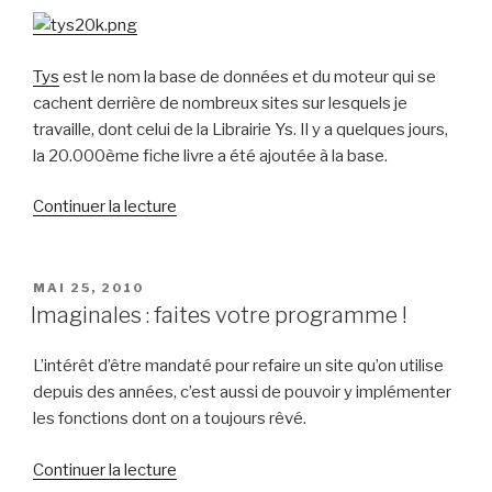
Tys
est le nom la base de données et du moteur qui se
cachent derrière de nombreux sites sur lesquels je
travaille, dont celui de la Librairie Ys. Il y a quelques jours,
la 20.000ème fiche livre a été ajoutée à la base.
de
Continuer la lecture
« 20.000
références
pour
PUBLIÉ
MAI 25, 2010
LE
Tys
Imaginales : faites votre programme !
! »
L’intérêt d’être mandaté pour refaire un site qu’on utilise
depuis des années, c’est aussi de pouvoir y implémenter
les fonctions dont on a toujours rêvé.
de
Continuer la lecture