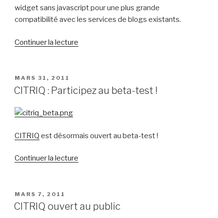
widget sans javascript pour une plus grande
compatibilité avec les services de blogs existants.
de
Continuer la lecture
« CITRIQ
2.1
:
PUBLIÉ
MARS 31, 2011
LE
Widget
CITRIQ : Participez au beta-test !
sans
javascript »
CITRIQ
est désormais ouvert au beta-test !
de
Continuer la lecture
« CITRIQ
:
Participez
PUBLIÉ
MARS 7, 2011
LE
au
CITRIQ ouvert au public
beta-