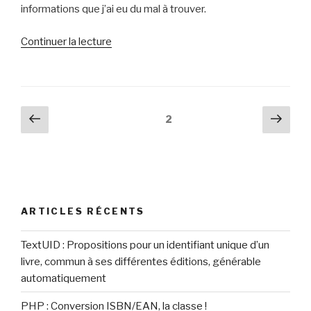
informations que j’ai eu du mal à trouver.
de
Continuer la lecture
« Librairie
Ys,
c’est
parti
Navigation
Page
Pag
Page
2
! »
précédente
suiv
des
articles
ARTICLES RÉCENTS
TextUID : Propositions pour un identifiant unique d’un
livre, commun à ses différentes éditions, générable
automatiquement
PHP : Conversion ISBN/EAN, la classe !