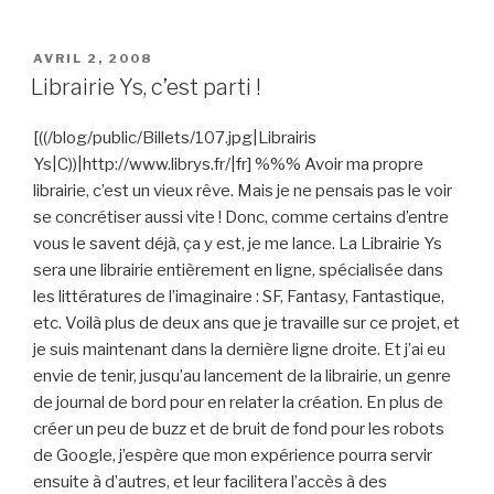
« Imaginales
:
faites
PUBLIÉ
AVRIL 2, 2008
LE
votre
Librairie Ys, c’est parti !
programme
! »
[((/blog/public/Billets/107.jpg|Librairis
Ys|C))|http://www.librys.fr/|fr] %%% Avoir ma propre
librairie, c’est un vieux rêve. Mais je ne pensais pas le voir
se concrétiser aussi vite ! Donc, comme certains d’entre
vous le savent déjà, ça y est, je me lance. La Librairie Ys
sera une librairie entièrement en ligne, spécialisée dans
les littératures de l’imaginaire : SF, Fantasy, Fantastique,
etc. Voilà plus de deux ans que je travaille sur ce projet, et
je suis maintenant dans la dernière ligne droite. Et j’ai eu
envie de tenir, jusqu’au lancement de la librairie, un genre
de journal de bord pour en relater la création. En plus de
créer un peu de buzz et de bruit de fond pour les robots
de Google, j’espère que mon expérience pourra servir
ensuite à d’autres, et leur facilitera l’accès à des