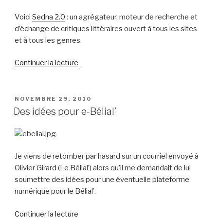
Voici
Sedna 2.0
: un agrégateur, moteur de recherche et
d’échange de critiques littéraires ouvert à tous les sites
et à tous les genres.
de
Continuer la lecture
« CITRIQ
:
Toutes
PUBLIÉ
NOVEMBRE 29, 2010
LE
les
Des idées pour e-Bélial’
critiques
littéraires »
Je viens de retomber par hasard sur un courriel envoyé à
Olivier Girard (Le Bélial’) alors qu’il me demandait de lui
soumettre des idées pour une éventuelle plateforme
numérique pour le Bélial’.
de
Continuer la lecture