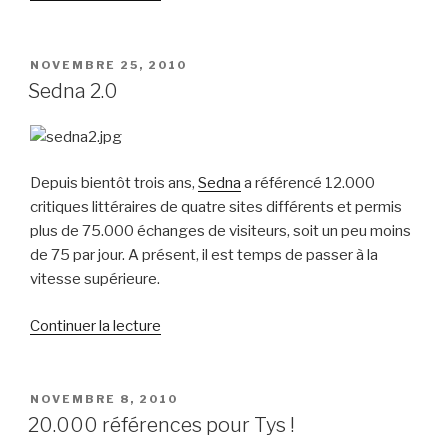
« Des
idées
pour
PUBLIÉ
NOVEMBRE 25, 2010
LE
e-
Sedna 2.0
Bélial’ »
Depuis bientôt trois ans,
Sedna
a référencé 12.000
critiques littéraires de quatre sites différents et permis
plus de 75.000 échanges de visiteurs, soit un peu moins
de 75 par jour. A présent, il est temps de passer à la
vitesse supérieure.
de
Continuer la lecture
« Sedna
2.0 »
PUBLIÉ
NOVEMBRE 8, 2010
LE
20.000 références pour Tys !