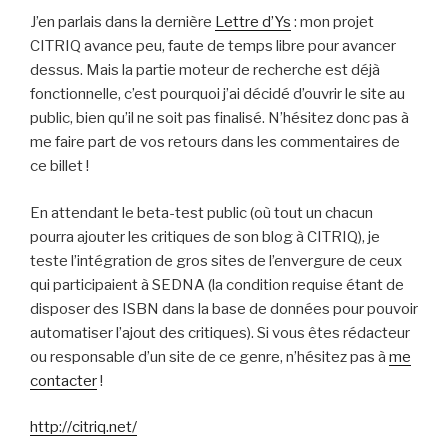
test
J’en parlais dans la dernière
Lettre d’Ys
: mon projet
! »
CITRIQ avance peu, faute de temps libre pour avancer
dessus. Mais la partie moteur de recherche est déjà
fonctionnelle, c’est pourquoi j’ai décidé d’ouvrir le site au
public, bien qu’il ne soit pas finalisé. N’hésitez donc pas à
me faire part de vos retours dans les commentaires de
ce billet !
En attendant le beta-test public (où tout un chacun
pourra ajouter les critiques de son blog à CITRIQ), je
teste l’intégration de gros sites de l’envergure de ceux
qui participaient à SEDNA (la condition requise étant de
disposer des ISBN dans la base de données pour pouvoir
automatiser l’ajout des critiques). Si vous êtes rédacteur
ou responsable d’un site de ce genre, n’hésitez pas à
me
contacter
!
http://citriq.net/