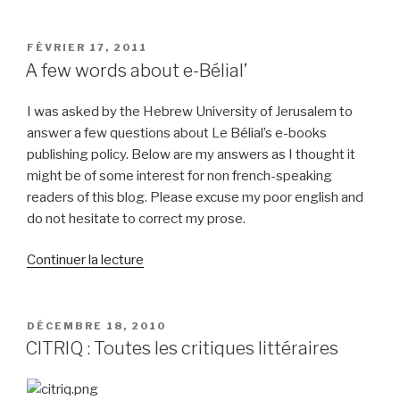
PUBLIÉ
FÉVRIER 17, 2011
LE
A few words about e-Bélial’
I was asked by the Hebrew University of Jerusalem to
answer a few questions about Le Bélial’s e-books
publishing policy. Below are my answers as I thought it
might be of some interest for non french-speaking
readers of this blog. Please excuse my poor english and
do not hesitate to correct my prose.
de
Continuer la lecture
« A
few
words
PUBLIÉ
DÉCEMBRE 18, 2010
LE
about
CITRIQ : Toutes les critiques littéraires
e-
Bélial’ »