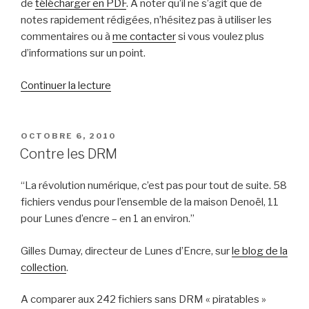
de
télécharger en PDF
. A noter qu’il ne s’agit que de
notes rapidement rédigées, n’hésitez pas à utiliser les
commentaires ou à
me contacter
si vous voulez plus
d’informations sur un point.
de
Continuer la lecture
« Intervention
à
l’IUT
PUBLIÉ
OCTOBRE 6, 2010
LE
Métiers
Contre les DRM
du
livre
La révolution numérique, c’est pas pour tout de suite. 58
Saint-
fichiers vendus pour l’ensemble de la maison Denoël, 11
Cloud
pour Lunes d’encre – en 1 an environ.
sur
la
Gilles Dumay, directeur de Lunes d’Encre, sur
le blog de la
Librairie
collection
.
Ys »
A comparer aux 242 fichiers sans DRM « piratables »